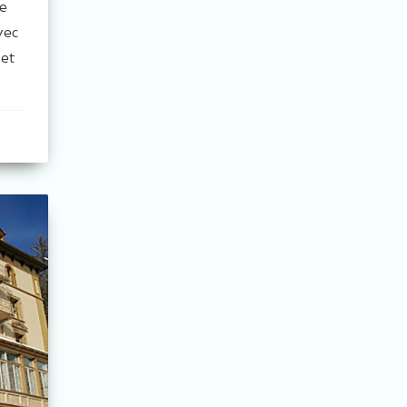
ge
vec
 et