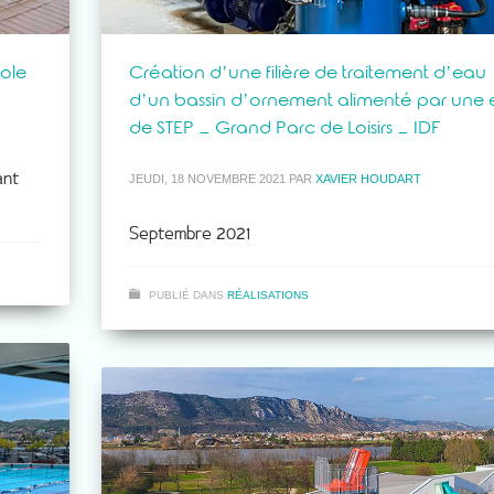
ole
Création d’une filière de traitement d’eau
d’un bassin d’ornement alimenté par une
de STEP – Grand Parc de Loisirs – IDF
ant
JEUDI, 18 NOVEMBRE 2021
PAR
XAVIER HOUDART
Septembre 2021
PUBLIÉ DANS
RÉALISATIONS