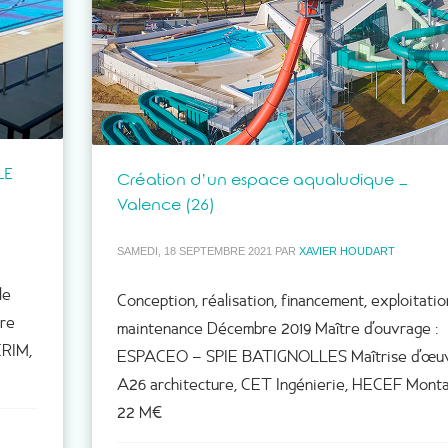
LE
Création d’un espace aqualudique –
Valence (26)
SAMEDI, 18 SEPTEMBRE 2021
PAR
XAVIER HOUDART
le
Conception, réalisation, financement, exploitatio
bre
maintenance Décembre 2019 Maître d’ouvrage :
ERIM,
ESPACEO – SPIE BATIGNOLLES Maîtrise d’œuv
A26 architecture, CET Ingénierie, HECEF Monta
22 M€