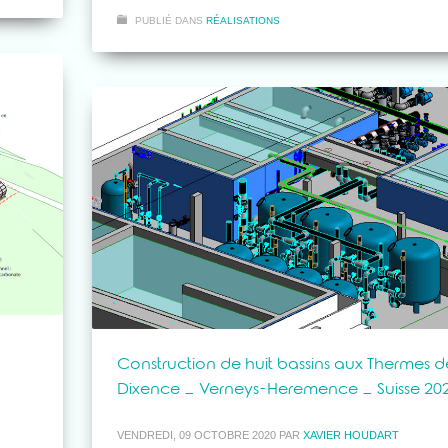
PUBLIÉ DANS
RÉALISATIONS
Construction de huit bassins aux Thermes d
Dixence – Verneys-Heremence – Suisse 20
VENDREDI, 09 OCTOBRE 2020
PAR
XAVIER HOUDART