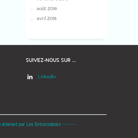
août 2018
avril 2018
SUIVEZ-NOUS SUR ...
LinkedIn
e internet par
Les Entrecodeurs
---------