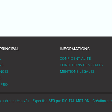
PRINCIPAL
INFORMATIONS
L
CONFIDENTIALITÉ
NS
CONDITIONS GÉNÉRALES
NCES
MENTIONS LÉGALES
G
 PRO
ous droits réservés - Expertise SEO par
DIGITAL-MOTION
- Création sit