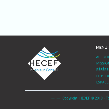
MENU 
ACCUEI
MISSIO
RÉFÉRE
LE BLO
ESPACE
---------- Copyright HECEF © 2018 - T